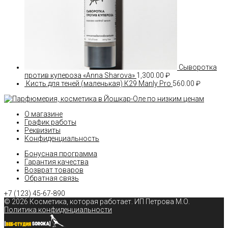
Сыворотка
против купероза «Anna Sharova»
1,300.00
₽
Кисть для теней (маленькая) К29 Manly Pro
560.00
₽
О магазине
График работы
Реквизиты
Конфиденциальность
Бонусная программа
Гарантия качества
Возврат товаров
Обратная связь
+7 (123)
45-67-890
© 2026 Косметика, которая работает
. ИП Петрова М.О.
Политика конфиденциальности