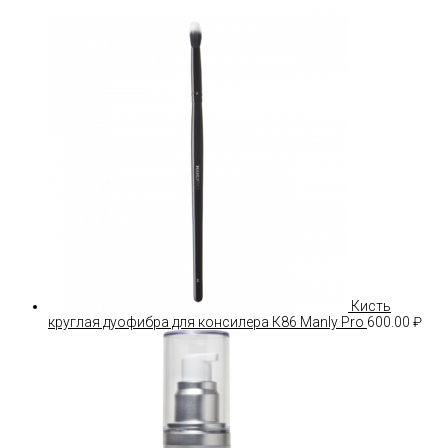
Кисть
круглая дуофибра для консилера К86 Manly Pro
600.00
₽