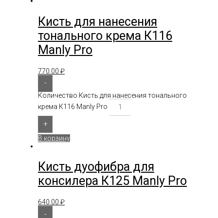
Кисть для нанесения
тонального крема К116
Manly Pro
770.00
₽
-
Количество Кисть для нанесения тонального
крема К116 Manly Pro
+
В корзину
Кисть дуофибра для
консилера К125 Manly Pro
640.00
₽
-