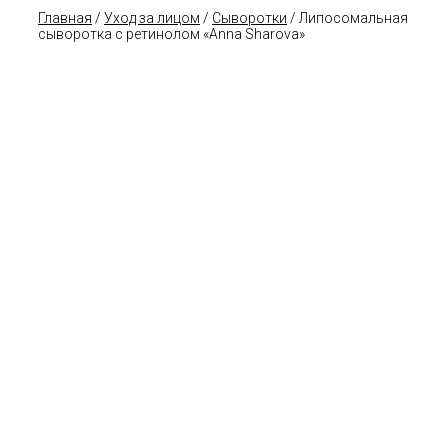
Главная
/
Уход за лицом
/
Сыворотки
/ Липосомальная
сыворотка с ретинолом «Anna Sharova»