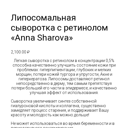
Липосомальная
сыворотка с ретинолом
«Anna Sharova»
2,100.00
₽
Легкая сыворотка c ретинолом в концентрации 0,5%
способна качественно улучшить состояние кожи при
проблемах: гиперпигментации, глубоких и мелких
морщин, потери кожей тургора и упругости, Акне и
гиперкератоза. Липосомы доставляют ретинол
непосредственно в дерму, тем самым препятствуя
потери большей его части в эпидермесе, и качественно
улучшая эффект от использования.
Сыворотка увеличивает синтез собственной
гиалуроновой кислоты и коллагена, существенно
замедляет процесс старения, и поддерживает Вашу
красоту и молодость как можно дольше!
Не может использоваться во время беременности и в
период грудного вскармливания.