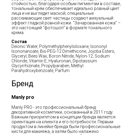
стойкостью; благодаря особым пигментам в составе,
тональный крем обеспечивает идеально ровный цвет
лица и не выглядит маской; специальные
рассеивающие свет частицы создают визуальный
эффект гладкой ровной кожи. “Зачарованная кожа” –
это настоящий “фотошоп” в формате тонального
крема.
Состав
Deionic Water, Polymethylphenylsiloxane, Isononyl
Isononanoate, Bis-PEG-12 Dimethicone, Jojoba Esters,
Glyceryl, Bees Wax, Boron Nitride, Nylon-12, Sodium
Chloride, Vitamin E, Hyaluronan, Dipotassium
Glycyrrhizinate, Propylparaben, Methyl
Parahydroxybenzoate, Parfum
Бренд
Manly pro
Manly PRO - это профессиональный бренд
декоративной косметики, основанный в 2011 году.
Важным приоритетом в концепции бренда является
ориентация на клиента и его потребности. Первым
продуктом в линейке бренда были профессиональные
кисти для макияжа, а затем было налажено