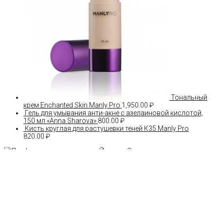
Тональный
крем Enchanted Skin Manly Pro
1,950.00
₽
Гель для умывания анти-акне с азелаиновой кислотой,
150 мл «Anna Sharova»
800.00
₽
Кисть круглая для растушевки теней К35 Manly Pro
820.00
₽
О магазине
График работы
Реквизиты
Конфиденциальность
Бонусная программа
Гарантия качества