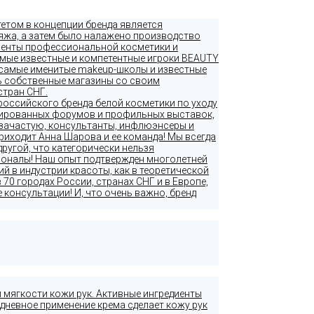
етом в концепции бренда является
ияжа, а затем было налажено производство
менты профессиональной косметики и
амые известные и компетентные игроки BEAUTY
е самые именитые makeup-школы и известные
ь собственные магазины со своим
стран СНГ.
российского бренда белой косметики по уходу
изированных форумов и профильных выставок,
 зачастую, консультанты, инфлюэнсеры и
риходит Анна Шарова и ее команда! Мы всегда
другой, что категорически нельзя
сионалы! Наш опыт подтвержден многолетней
 в индустрии красоты, как в теоретической
 70 городах России, странах СНГ и в Европе,
консультации! И, что очень важно, бренд
 мягкости кожи рук. Активные ингредиенты
дневное применение крема сделает кожу рук