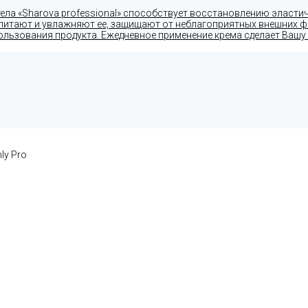
ела «Sharova professional» способствует восстановлению эласти
, питают и увлажняют ее, защищают от неблагоприятных внешних 
льзования продукта. Ежедневное применение крема сделает Вашу 
ly Pro