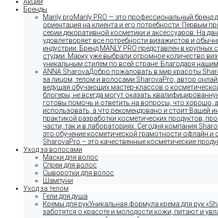
Акции
Бренды
Manly pro
Manly PRO — это профессиональный бренд д
ориентация на клиента и его потребности. Первым п
серии декоративной косметики и аксессуаров. На д
удовлетворяет все потребности визажистов и обычн
индустрии. Бренд MANLY PRO представлен в крупных 
студии. Марку уже выбрали огромное количество ви
уникальным стилем по всей стране. Благодаря нашим 
ANNA Sharova
Добро пожаловать в мир красоты Sharo
за лицом, телом и волосами SharovaPro, автор онл
ведущая обучающих мастер-классов о косметической
блогеры, не всегда могут оказать квалифицированну
готовы помочь и ответить на вопросы, что хорошо, а
использовать, а что рекомендовано и стоит Вашей 
практикой разработки косметических продуктов, пр
части, так и в лабораториях. Сегодня компания Sharo
это обучение косметической грамотности офлайн и о
SharovaPro – это качественные косметические проду
Уход за волосами
Маски для волос
Спреи для волос
Сыворотки для волос
Шампуни
Уход за телом
Гели для душа
Кремы для рук
Уникальная формула крема для рук «Sh
заботятся о красоте и молодости кожи, питают и ув