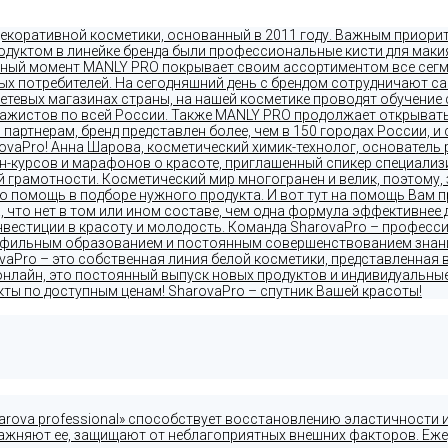
екоративной косметики, основанный в 2011 году. Важным приорит
родуктом в линейке бренда были профессиональные кисти для мак
анный момент MANLY PRO покрывает своим ассортиментом все сег
ых потребителей. На сегодняшний день с брендом сотрудничают с
сетевых магазинах страны, на нашей косметике проводят обучени
зажистов по всей России. Также MANLY PRO продолжает открыват
партнерам, бренд представлен более, чем в 150 городах России, и 
vaPro! Анна Шарова, косметический химик-технолог, основатель 
айн-курсов и марафонов о красоте, приглашенный спикер специал
 грамотности. Косметический мир многогранен и велик, поэтому,
ю помощь в подборе нужного продукта. И вот тут на помощь Вам п
, что нет в том или ином составе, чем одна формула эффективнее 
инвестиции в красоту и молодость. Команда SharovaPro – профес
офильным образованием и постоянным совершенствованием знаний
vaPro – это собственная линия белой косметики, представленная в
нлайн, это постоянный выпуск новых продуктов и индивидуальные 
кты по доступным ценам! SharovaPro – спутник Вашей красоты!
arova professional» способствует восстановлению эластичности и
лажняют ее, защищают от неблагоприятных внешних факторов. Еже