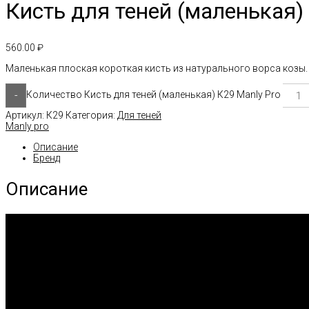
Кисть для теней (маленькая)
560.00
₽
Маленькая плоская короткая кисть из натурального ворса козы. 
-
Количество Кисть для теней (маленькая) К29 Manly Pro
Артикул:
К29
Категория:
Для теней
Manly pro
Описание
Бренд
Описание