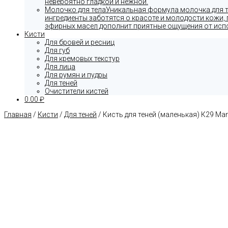
невероятно гладкой и нежной.
Молочко для тела
Уникальная формула молочка для т
ингредиенты заботятся о красоте и молодости кожи
эфирных масел дополнит приятные ощущения от испо
Кисти
Для бровей и ресниц
Для губ
Для кремовых текстур
Для лица
Для румян и пудры
Для теней
Очистители кистей
0.00 ₽
Главная
/
Кисти
/
Для теней
/ Кисть для теней (маленькая) К29 Man